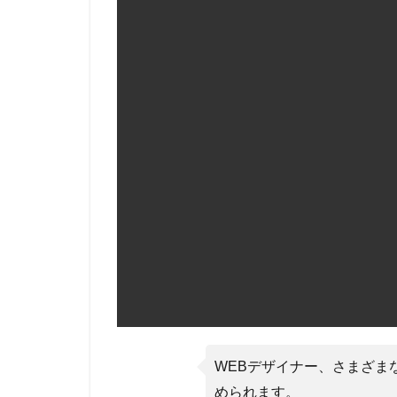
コン
を使
った
作業
に抵
抗が
ない
人
1.3
地道
な作
業が
苦に
なら
ない
1.4
新し
いこ
WEBデザイナー、さまざま
とを
められます。