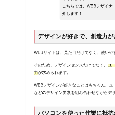
取り
入れ
こちらでは、WEBデザイナ
てい
介します！
くの
が好
きな
人
デザインが好きで、創造力が
1.5
協調
WEBサイトは、見た目だけでなく、使いや
性と
コミ
ュニ
そのため、デザインセンスだけでなく、
ユ
ケー
力
が求められます。
ショ
ン能
WEBデザインが好きなことはもちろん、ユ
力が
ある
などのデザイン要素を組み合わせながらデ
1.6
物事
を論
パソコンを使った作業に抵抗