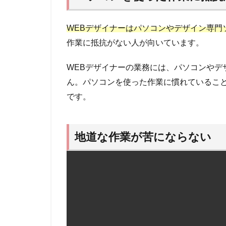
理的
に考
える
WEBデザイナーはパソコンやデザイン専門
こと
作業に抵抗がない人が向いています。
がで
きる
人
WEBデザイナーの業務には、パソコンやデ
ん。パソコンを使った作業に慣れているこ
1.7
もの
です。
づく
りに
やり
地道な作業が苦にならない
がい
を感
じる
人
2
WEB
デザ
イナ