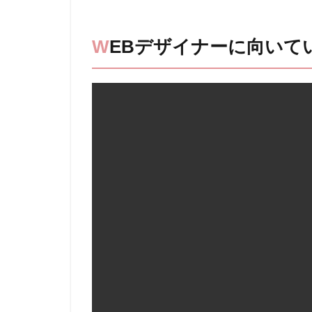
WEB
デザ
イナ
WEBデザイナーに向いて
ーに
向い
てい
る人
の特
徴
1.1
デザ
イン
が好
き
で、
創造
力が
ある
1.2
パソ