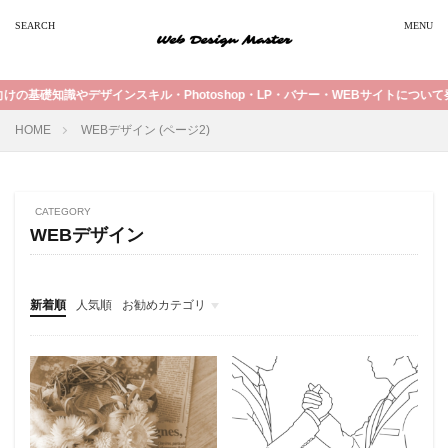
デザインスキル・Photoshop・LP・バナー・WEBサイトについて発信中！
HOME
WEBデザイン (ページ2)
CATEGORY
WEBデザイン
新着順
人気順
お勧めカテゴリ
トレース
フッターエリア