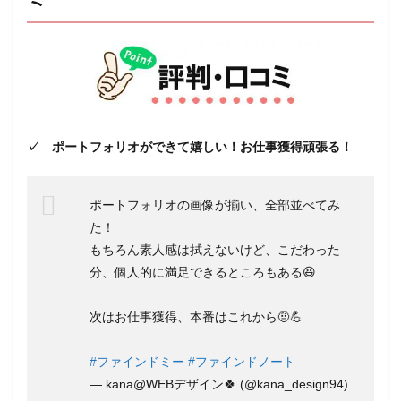
Find
me!
（フ
ァイ
ンド
ミ
ー）
のい
い評
✓ ポートフォリオができて嬉しい！お仕事獲得頑張る！
判・
口コ
ミ
ポートフォリオの画像が揃い、全部並べてみ
2
【評
た！
判・
もちろん素人感は拭えないけど、こだわった
口コ
分、個人的に満足できるところもある😆
ミ
徹底
調
次はお仕事獲得、本番はこれから🤨💪
査】
Find
me!
#ファインドミー
#ファインドノート
（フ
— kana@WEBデザイン🍀 (@kana_design94)
ァイ