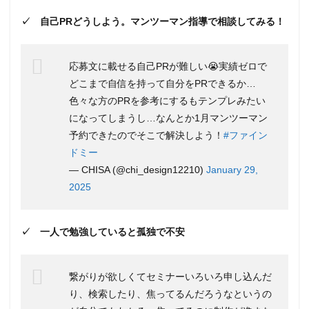
（フ
✓ 自己PRどうしよう。マンツーマン指導で相談してみる！
ァイ
ンド
ミ
ー）
応募文に載せる自己PRが難しい😭実績ゼロで
の特
どこまで自信を持って自分をPRできるか…
徴・
デメ
色々な方のPRを参考にするもテンプレみたい
リッ
になってしまうし…なんとか1月マンツーマン
ト
予約できたのでそこで解決しよう！
#ファイン
4.1
ドミー
お仕
事紹
— CHISA (@chi_design12210)
January 29,
介が
2025
ある
のは
最上
位プ
✓ 一人で勉強していると孤独で不安
ラン
のみ
繋がりが欲しくてセミナーいろいろ申し込んだ
4.2
入会
り、検索したり、焦ってるんだろうなというの
金が