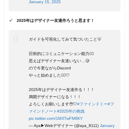
ンド
January 15, 2025
ミ
ー）
の悪
✓ 2025年はデザイナー友達作ろうと思ます！
い評
判・
口コ
ミ
ガイドを可視化してみて気づいたこと💡
3
【女
圧倒的にコミュニケーション能力🙅‍♀️
性・
思えばデザイナー友達いない…🥲
未経
験大
ので今更ながらDiscord
歓
やっと始めました🙇‍♀️🤍
迎】
Find
me!
2025年はデザイナー友達作る！！！
（フ
満開デザイナーになる！！！
ァイ
よろしくお願いします🥹🤍
#ファインドミー
#フ
ンド
ミ
ァインドノート
#2025年の抱負
ー）
pic.twitter.com/1M3TwFM8KY
の特
徴メ
— Aya▶︎Webデザイナー (@aya_8111)
January