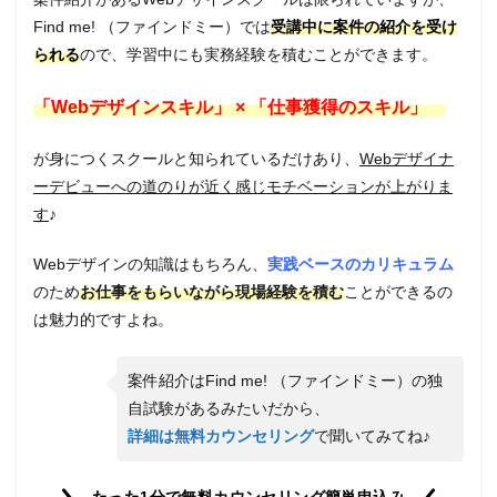
をお
Find me! （ファインドミー）では
受講中に案件の紹介を受け
すす
めし
られる
ので、学習中にも実務経験を積むことができます。
ない
人と
「Webデザインスキル」 × 「仕事獲得のスキル」
は？
7
が身につくスクールと知られているだけあり、
Webデザイナ
【料
ーデビューへの道のりが近く感じモチベーションが上がりま
金・
コー
す
♪
ス一
覧】
Webデザインの知識はもちろん、
実践ベースのカリキュラム
Find
me!
のため
お仕事をもらいながら現場経験を積む
ことができるの
（フ
は魅力的ですよね。
ァイ
ンド
ミ
案件紹介はFind me! （ファインドミー）の独
ー）
自試験があるみたいだから、
の料
金・
詳細は無料カウンセリング
で聞いてみてね♪
コー
ス・
サポ
たった1分で無料カウンセリング簡単申込み