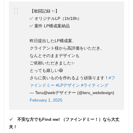
員女
性現
【敢闘記録 ✨】
役フ
✅ オリジナルLP（1h/18h）
リー
✅ 案件 LP構成案納品
ラン
ス！
リア
昨日提出したLP構成案、
ルな
声も
クライアント様から高評価をいただき、
聞け
なんとそのままデザインも
る
ご依頼いただきました✨
3.5
とっても嬉しい😆
マン
さらに良いものを作れるよう頑張ります！
#フ
ツー
マン
ァインドミー
#LPデザイン
#ライティング
指導
— Teru@webデザイナー (@teru_webdesign)
の講
February 1, 2025
師は
指名
がで
き
✓ 不安な方でもFind me! （ファインドミー！）なら大丈
る！
夫！
3.6