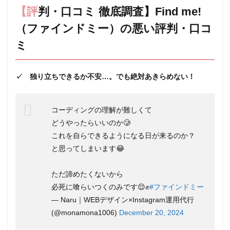
キャ
【評判・口コミ 徹底調査】Find me!
リア
プラ
（ファインドミー）の悪い評判・口コ
ンに
ミ
沿っ
た学
習ス
ケジ
✓ 独り立ちできるか不安…。でも絶対あきらめない！
ュー
ルを
講師
と一
コーディングの理解が難しくて
緒に
どうやったらいいのか🥲
設
これを自らできるようになる日が来るのか？
計！
と思ってしまいます😂
4
【女
性・
ただ諦めたくないから
未経
必死に喰らいつくのみです😌✊
#ファインドミー
験大
— Naru｜WEBデザイン×Instagram運用代行
歓
迎】
(@monamona1006)
December 20, 2024
Find
me!