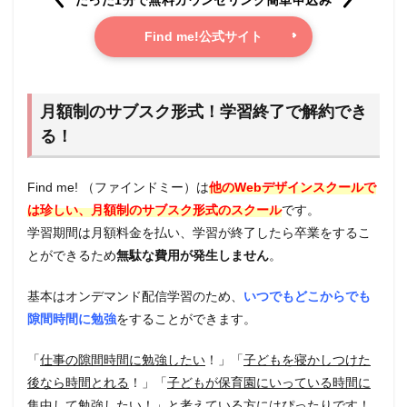
ート
Find me!公式サイト
7.1
各コ
ー
ス・
プラ
月額制のサブスク形式！学習終了で解約でき
ンの
る！
詳細
7.2
サポ
Find me! （ファインドミー）は
他のWebデザインスクールで
ート
は珍しい、月額制のサブスク形式のスクール
です。
体制
学習期間は月額料金を払い、学習が終了したら卒業をするこ
8
とができるため
無駄な費用が発生しません
。
【無
料カ
基本はオンデマンド配信学習のため、
いつでもどこからでも
ウン
セリ
隙間時間に勉強
をすることができます。
ング
実施
「
仕事の隙間時間に勉強したい
！」「
子どもを寝かしつけた
中】
Find
後なら時間とれる
！」「
子どもが保育園にいっている時間に
me!
集中して勉強したい
！」と考えている方にはぴったりです！