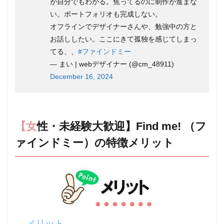
が自分でもわかる。焦ってるのに制作が進まな
かか
い。ポートフォリオも完成しない。
るの
で高
オフラインでデザイナーさんや、勉強中の方と
く感
お話ししたい。ここにきて孤独を感じてしまっ
じや
すい
てる、、
#ファインドミー
— まい | webデザイナー (@cm_48911)
4.3
December 16, 2024
ライ
トプ
ラン
（月
4,980
円）
【女性・未経験大歓迎】Find me! （フ
はチ
ャッ
ァインドミー）の特徴メリット
トサ
ポー
ト、
カリ
キュ
ラム
永久
視聴
がな
メリット