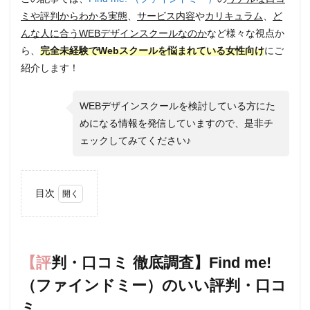
ミや評判からわかる実態
、
サービス内容
や
カリキュラム
、
ど
んな人に合うWEBデザインスクールなのか
など様々な視点か
ら、
完全未経験でWebスクールを悩まれている女性向け
にご
紹介します！
WEBデザインスクールを検討している方にた
めになる情報を発信していますので、是非チ
ェックしてみてください♪
目次
1
【評
判・
口コ
【評判・口コミ 徹底調査】Find me!
ミ
徹底
（ファインドミー）のいい評判・口コ
調
査】
ミ