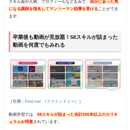
スキル面や人柄、プロフィールなどをみて、
自分にあった気
になる講師を指名してマンツーマン指導を受ける
ことができ
ます。
卒業後も動画が見放題！58スキルが詰まった
動画を何度でもみれる
（引用：
Find me! （ファインドミー）
）
動画学習では、
58スキルが詰まった合計200本以上のカリキ
ュラムが用意
されています。