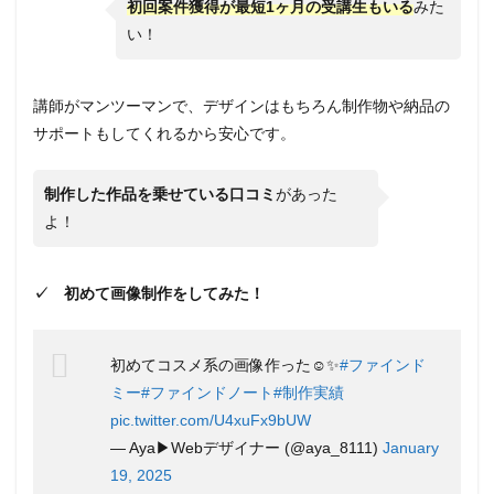
ンド
初回案件獲得が最短1ヶ月の受講生もいる
みた
ミ
い！
ー）
に関
する
よく
講師がマンツーマンで、デザインはもちろん制作物や納品の
ある
サポートもしてくれるから安心です。
質問
10
制作した作品を乗せている口コミ
があった
【Find
よ！
me!
（ファ
インド
ミ
✓ 初めて画像制作をしてみた！
ー）】
運営会
社 株
式会社
初めてコスメ系の画像作った☺️✨
#ファインド
Zealox
ミー
#ファインドノート
#制作実績
とは？
pic.twitter.com/U4xuFx9bUW
— Aya▶︎Webデザイナー (@aya_8111)
January
19, 2025