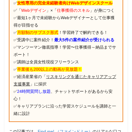
✅
女性専用の完全未経験者向けWebデザインスクール
✅「
Webデザイン
」×「
仕事獲得のスキル
」が身につく
✅最短1ヶ月で未経験からWebデザイナーとして仕事獲
得が目指せる
✅
月額制のサブスク形式
！学習終了で解約できる！
✅受講中に案件紹介！
最大5件の案件紹介が受けられる
✅マンツーマン徹底指導！学習〜仕事獲得～納品までサ
ポート！
✅講師は全員女性現役フリーランス
✅
卒業後も200以上の動画が見放題！
✅経済産業省の「
リスキリングを通じたキャリアアップ
支援事業
」に採択
✅
24時間質問し放題
、チャットサポートがあるから安
心！
✅キャリアプランに沿った学習スケジュールを講師と一
緒に設計
この記事では、
Find me! （ファインドミー）
の
リアルな口コ