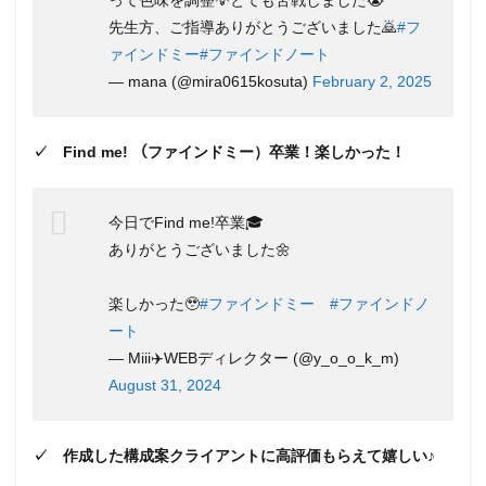
って色味を調整💡とても苦戦しました😭
終了
で解
先生方、ご指導ありがとうございました🙇
#フ
約で
ァインドミー
#ファインドノート
き
る！
— mana (@mira0615kosuta)
February 2, 2025
3.3
マン
✓ Find me! （ファインドミー）卒業！楽しかった！
ツー
マン
徹底
指
今日でFind me!卒業🎓
導！
ありがとうございました🌼
学習
～仕
事獲
楽しかった🥹
#ファインドミー
#ファインドノ
得～
ート
納品
まで
— Miii✈️WEBディレクター (@y_o_o_k_m)
サポ
August 31, 2024
ー
ト！
3.4
✓ 作成した構成案クライアントに高評価もらえて嬉しい♪
講師
は全