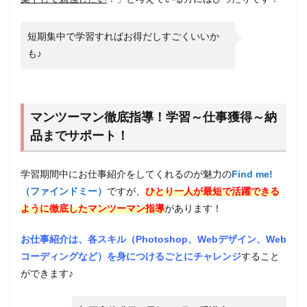
（フ
ァイ
ンド
短期集中で学習すればお得だしすごくいいか
ミ
も♪
ー）
の無
料カ
ウン
セリ
ング
マンツーマン徹底指導！学習～仕事獲得～納
の流
品までサポート！
れ
9
学習期間中にお仕事紹介をしてくれるのが魅力の
Find me!
【無
料カ
（ファインドミー）
ですが、
ひとり一人が最短で活躍できる
ウン
ように徹底したマンツーマン指導
があります！
セリ
ング
実施
お仕事紹介は、各スキル（Photoshop、Webデザイン、Web
中】
コーディングなど）を身につけるごとにチャレンジ
すること
Find
ができます♪
me!
（フ
ァイ