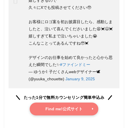
嬉しすぎるので
通じ
久々にXでも投稿させてください🥹
たキ
ャリ
アア
お客様にロゴ案を初お披露目したら、感動しま
ップ
したと、泣いて喜んでくださいました😫︎💓😫💓
支援
事
嬉しすぎて私まで泣いちゃいました😭
業」
こんなことってあるんですね🥹💓
に採
択！
デザインのお仕事を始めて良かったと心から思
3.8
えた瞬間でした✨️
#ファインドミー
3時間
以内
— ゆうか⌇ 子だくさんwebデザイナー🕊
の迅
(@yuuka_chouette)
January 9, 2025
速返
信！
安心
の充
たった1分で無料カウンセリング簡単申込み
実サ
ポー
Find me!公式サイト
ト体
制
3.9