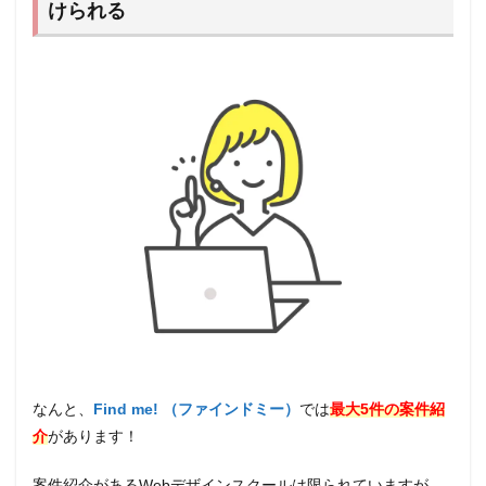
けられる
ァイ
ンド
ミ
ー）
の受
講生
には
こん
な人
がい
る！
6
【完
全未
経験
向
け】
Find
me!
（フ
なんと、
Find me! （ファインドミー）
では
最大5件の案件紹
ァイ
介
があります！
ンド
ミ
ー）
案件紹介があるWebデザインスクールは限られていますが、