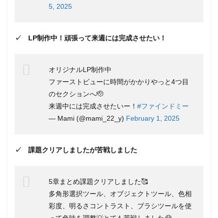
リッ
5, 2025
ト
3.1
受講
✓ LP制作中！頑張って来週には完成させたい！
中に
案件
紹
オリジナルLP制作中
介！
最大5
ファーストビューに時間がかかりやっと4つ目
件の
のセクションへ🫡
案件
紹介
来週中には完成させたいー！
#ファインドミー
が受
— Mami (@mami_22_y)
February 1, 2025
けら
れる
3.2
✓ 課題クリアしましたが苦戦しました
月額
制の
サブ
5章まとめ課題クリアしました🥰
スク
形
多角形選択ツール、オブジェクトツール、色相
式！
彩度、明るさコントラスト、ブラシツールを使
学習