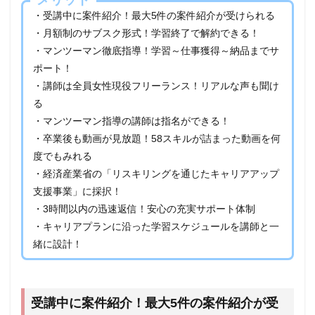
い
・受講中に案件紹介！最大5件の案件紹介が受けられる
5
・月額制のサブスク形式！学習終了で解約できる！
【完
・マンツーマン徹底指導！学習～仕事獲得～納品までサ
全未
ポート！
経験
向
・講師は全員女性現役フリーランス！リアルな声も聞け
け】
る
Find
me!
・マンツーマン指導の講師は指名ができる！
（フ
・卒業後も動画が見放題！58スキルが詰まった動画を何
ァイ
度でもみれる
ンド
ミ
・経済産業省の「リスキリングを通じたキャリアアップ
ー）
支援事業」に採択！
はこ
・3時間以内の迅速返信！安心の充実サポート体制
んな
人に
・キャリアプランに沿った学習スケジュールを講師と一
おす
緒に設計！
すめ
5.1
Find
me!
受講中に案件紹介！最大5件の案件紹介が受
（フ