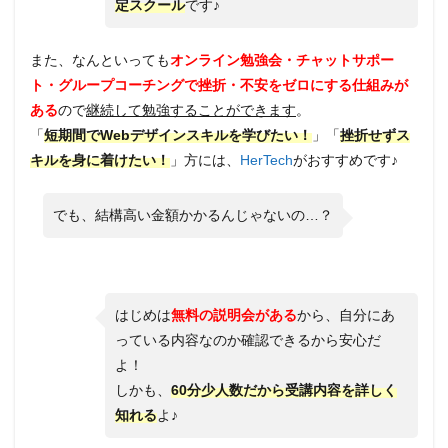
定スクール
です♪
また、なんといっても
オンライン勉強会・チャットサポー
ト・グループコーチングで挫折・不安をゼロにする仕組みが
ある
ので
継続して勉強することができます
。
「
短期間でWebデザインスキルを学びたい！
」「
挫折せずス
キルを身に着けたい！
」方には、
HerTech
がおすすめです♪
でも、結構高い金額かかるんじゃないの…？
はじめは
無料の説明会がある
から、自分にあ
っている内容なのか確認できるから安心だ
よ！
しかも、
60分少人数だから受講内容を詳しく
知れる
よ♪