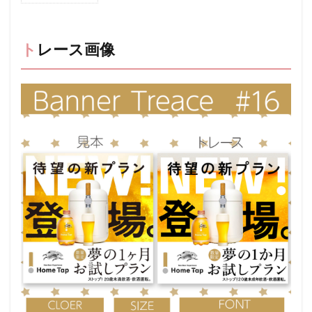
トレ
ース
画像
トレース画像
2
振り
返り
2.1
知
識・
スキ
ル
2.1.1
使用素
材
2.1.2
フォン
ト探し
2.2
気づ
き