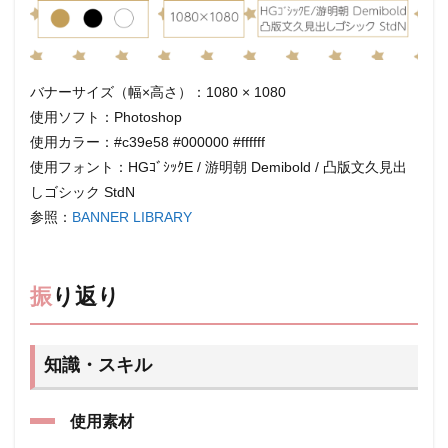
2.2.1
重ねが
多いデ
ザイン
バナーサイズ（幅×高さ）：1080 × 1080
3
使用ソフト：Photoshop
まと
使用カラー：#c39e58 #000000 #ffffff
め
使用フォント：HGｺﾞｼｯｸE / 游明朝 Demibold / 凸版文久見出
しゴシック StdN
参照：
BANNER LIBRARY
振り返り
知識・スキル
使用素材