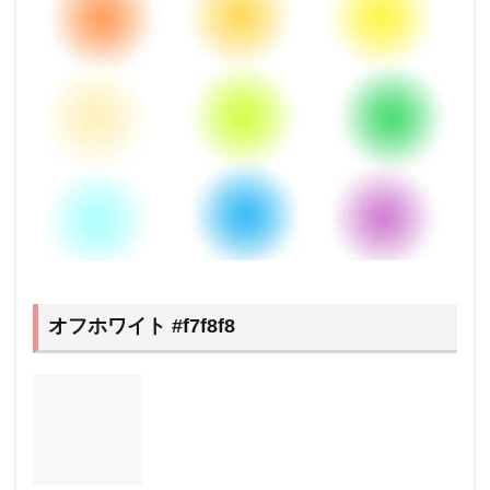
ご紹
介！
4.1
アイ
ディ
ア①
細く
繊細
なフ
ォン
トで
軽や
かさ
を出
そう
オフホワイト #f7f8f8
4.2
アイ
ディ
ア②
透明
度を
出し
て軽