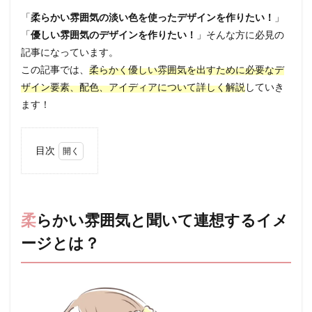
「
柔らかい雰囲気の淡い色を使ったデザインを作りたい！
」
「
優しい雰囲気のデザインを作りたい！
」そんな方に必見の
記事になっています。
この記事では、
柔らかく優しい雰囲気を出すために必要なデ
ザイン要素、配色、アイディアについて詳しく解説
していき
ます！
目次
1
柔ら
かい
雰囲
柔らかい雰囲気と聞いて連想するイメ
気と
聞い
ージとは？
て連
想す
るイ
メー
ジと
は？