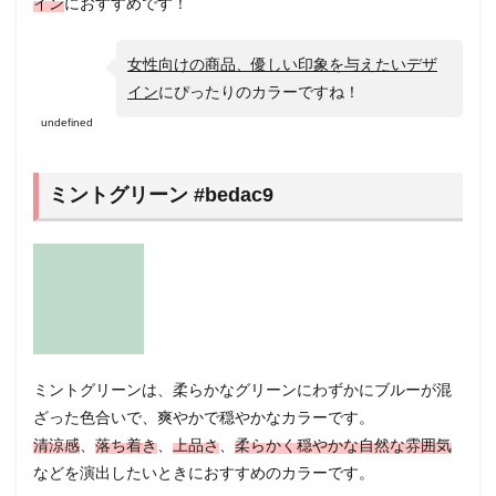
イン
におすすめです！
少な
い丸
みの
女性向けの商品、優しい印象を与えたいデザ
ある
イン
にぴったりのカラーですね！
文字
を使
undefined
おう
4.5
アイ
ミントグリーン #bedac9
ディ
ア⑤
ふわ
ふ
わ・
軽さ
をイ
メー
ジさ
ミントグリーンは、柔らかなグリーンにわずかにブルーが混
せる
装飾
ざった色合いで、爽やかで穏やかなカラーです。
を使
清涼感
、
落ち着き
、
上品さ
、
柔らかく穏やかな自然な雰囲気
おう
などを演出したいときにおすすめのカラーです。