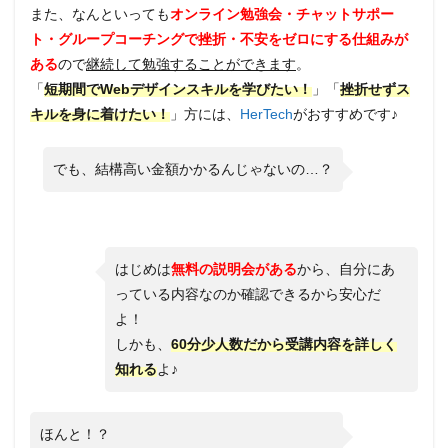
また、なんといっても
オンライン勉強会・チャットサポー
ト・グループコーチングで挫折・不安をゼロにする仕組みが
ある
ので
継続して勉強することができます
。
「
短期間でWebデザインスキルを学びたい！
」「
挫折せずス
キルを身に着けたい！
」方には、
HerTech
がおすすめです♪
でも、結構高い金額かかるんじゃないの…？
はじめは
無料の説明会がある
から、自分にあ
っている内容なのか確認できるから安心だ
よ！
しかも、
60分少人数だから受講内容を詳しく
知れる
よ♪
ほんと！？