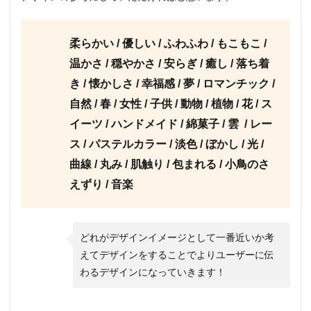
れ！
2.1
柔らかい / 優しい / ふわふわ / もこもこ /
オフホ
ワイト
温かさ / 穏やかさ / 安らぎ / 癒し / 落ち着
#f7f8f8
き / 懐かしさ / 幸福感 / 夢 / ロマンチック /
2.2
自然 / 春 / 女性 / 子供 / 動物 / 植物 / 花 / ス
ベビー
ピンク
イーツ / ハンドメイド / 綿菓子 / 雲 / レー
#fce5e8
ス / パステルカラー / 淡色 / ぼかし / 光 /
2.3
曲線 / 丸み / 肌触り / 包まれる / 小鳥のさ
ミントグ
リーン
えずり / 音楽
#bedac9
2.4
ソフト
どれがデザインイメージとして一番近いか考
アクア
#bce1df
えてデザインをすることでよりユーザーに伝
わるデザインになっていきます！
2.5
アイ
ボリ