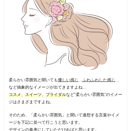
1.1
柔ら
かい
雰囲
気の
デザ
イン
イメ
ー
ジ！
2
柔ら
かい
柔らかい雰囲気と聞いても
優しい感じ
…
ふわふわした感じ
…
イメ
ージ
など抽象的なイメージが出てきますよね…
にぴ
コスメ
、
スイーツ
、
ブライダル
など”柔らかい雰囲気”のイメー
った
ジはさまざまですよね。
り！
おす
すめ
そのため、「柔らかい雰囲気」と聞いて連想する言葉やイメ
カラ
ージを下記に並べて行こうと思います。
ーは
こ
デザインの参考にしていただければと思います。